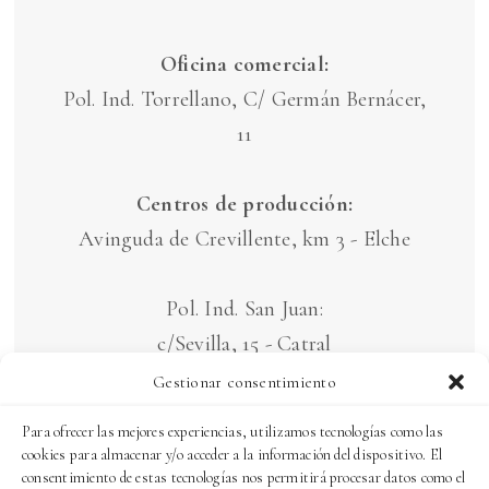
Oficina comercial:
Pol. Ind. Torrellano, C/ Germán Bernácer,
11
Centros de producción:
Avinguda de Crevillente, km 3 - Elche
Pol. Ind. San Juan:
c/Sevilla, 15 - Catral
c/ Barcelona, 7 - Catral
Gestionar consentimiento
Para ofrecer las mejores experiencias, utilizamos tecnologías como las
AVISO LEGAL Y POLÍTICA DE
cookies para almacenar y/o acceder a la información del dispositivo. El
consentimiento de estas tecnologías nos permitirá procesar datos como el
PRIVACIDAD