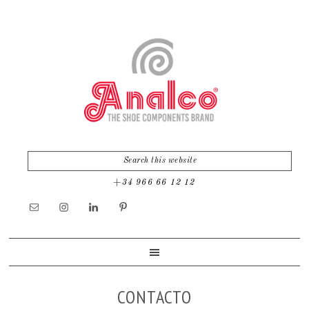
Skip
Skip
to
to
primary
main
navigation
content
+34 966 66 12 12
CONTACTO