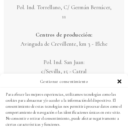
Pol. Ind. Torrellano, C/ Germán Bernácer,
11
Centros de producción:
Avinguda de Crevillente, km 3 - Elche
Pol. Ind. San Juan:
c/Sevilla, 15 - Catral
c/ Barcelona, 7 - Catral
Gestionar consentimiento
Para ofrecer las mejores experiencias, utilizamos tecnologías como las
AVISO LEGAL Y POLÍTICA DE
cookies para almacenar y/o acceder a la información del dispositivo. El
consentimiento de estas tecnologías nos permitirá procesar datos como el
PRIVACIDAD
comportamiento de navegación o las identificaciones únicas en este sitio.
POLÍTICA DE COOKIES
No consentir o retirar el consentimiento, puede afectar negativamente a
ciertas características y funciones.
SITEMAP