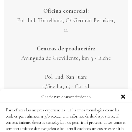
Oficina comercial:
Pol. Ind. Torrellano, C/ Germán Bernácer,
11
Centros de producción:
Avinguda de Crevillente, km 3 - Elche
Pol. Ind. San Juan:
c/Sevilla, 15 - Catral
c/ Barcelona, 7 - Catral
Gestionar consentimiento
Para ofrecer las mejores experiencias, utilizamos tecnologías como las
AVISO LEGAL Y POLÍTICA DE
cookies para almacenar y/o acceder a la información del dispositivo. El
consentimiento de estas tecnologías nos permitirá procesar datos como el
PRIVACIDAD
comportamiento de navegación o las identificaciones únicas en este sitio.