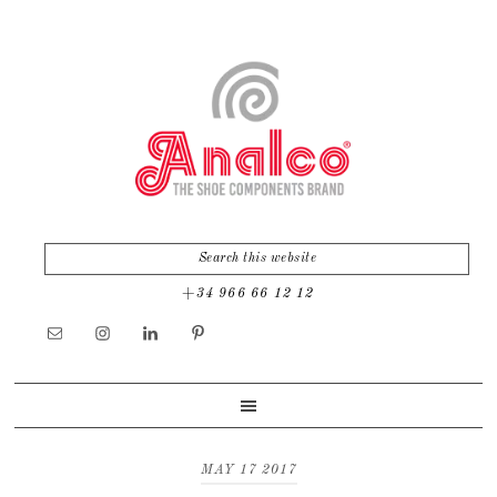
Skip
Skip
to
to
primary
main
navigation
content
+34 966 66 12 12
MAY 17 2017