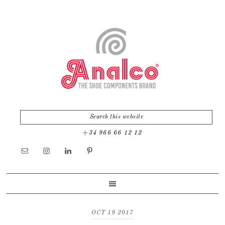
Skip
Skip
to
to
primary
main
navigation
content
+34 966 66 12 12
OCT 19 2017