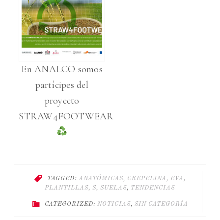
En ANALCO somos
partícipes del
proyecto
STRAW4FOOTWEAR
TAGGED:
ANATÓMICAS
,
CREPELINA
,
EVA
,
PLANTILLAS
,
S
,
SUELAS
,
TENDENCIAS
CATEGORIZED:
NOTICIAS
,
SIN CATEGORÍA