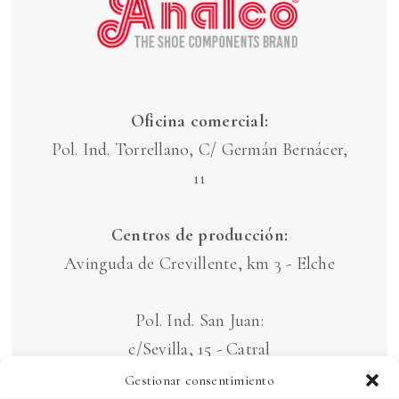
Oficina comercial:
Pol. Ind. Torrellano, C/ Germán Bernácer,
11
Centros de producción:
Avinguda de Crevillente, km 3 - Elche
Pol. Ind. San Juan:
c/Sevilla, 15 - Catral
c/ Barcelona, 7 - Catral
Gestionar consentimiento